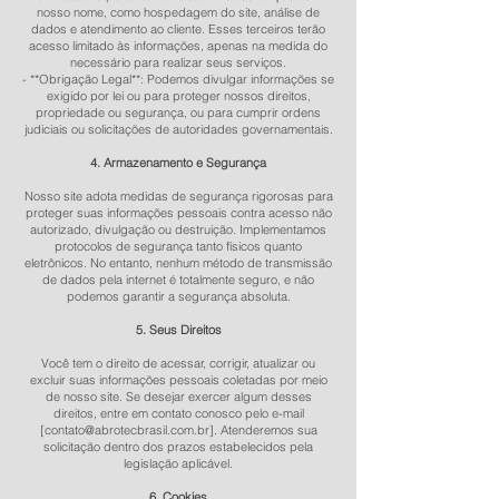
nosso nome, como hospedagem do site, análise de
dados e atendimento ao cliente. Esses terceiros terão
acesso limitado às informações, apenas na medida do
necessário para realizar seus serviços.
- **Obrigação Legal**: Podemos divulgar informações se
exigido por lei ou para proteger nossos direitos,
propriedade ou segurança, ou para cumprir ordens
judiciais ou solicitações de autoridades governamentais.
4. Armazenamento e Segurança
Nosso site adota medidas de segurança rigorosas para
proteger suas informações pessoais contra acesso não
autorizado, divulgação ou destruição. Implementamos
protocolos de segurança tanto físicos quanto
eletrônicos. No entanto, nenhum método de transmissão
de dados pela internet é totalmente seguro, e não
podemos garantir a segurança absoluta.
5. Seus Direitos
Você tem o direito de acessar, corrigir, atualizar ou
excluir suas informações pessoais coletadas por meio
de nosso site. Se desejar exercer algum desses
direitos, entre em contato conosco pelo e-mail
[
contato@abrotecbrasil.com.br
]. Atenderemos sua
solicitação dentro dos prazos estabelecidos pela
legislação aplicável.
6. Cookies