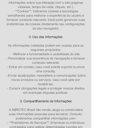
informações sobre sua interação com o site (páginas
visitadas, tempo de visita, cliques, etc.).
- **Cookies**: Utilizamos cookies e tecnologias
semelhantes para melhorar a experiência do usuário e
fornecer conteúdo relevante. Você pode gerenciar suas
preferências de cookies diretamente nas configurações
do seu navegador.
2. Uso das Informações
As informações coletadas podem ser usadas para os
seguintes propósitos:
- Melhorar a funcionalidade e usabilidade do site;
- Personalizar sua experiência de navegação e fornecer
conteúdo relevante;
- Entrar em contato, caso você solicite suporte ou envie
uma consulta;
- Enviar atualizações, newsletters e comunicações sobre
novos produtos ou serviços, caso você opte por
recebê-las;
- Cumprir obrigações legais e proteger nossos direitos
em eventuais disputas jurídicas.
3. Compartilhamento de Informações
A ABROTEC Brasil não vende, aluga ou comercializa
suas informações pessoais para terceiros. Contudo,
poderemos compartilhar informações com:
- **Prestadores de Serviços**: Empresas ou indivíduos
contratados para realizar determinadas funções em